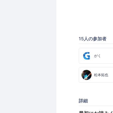
15人の参加者
がく
松本拓也
詳細