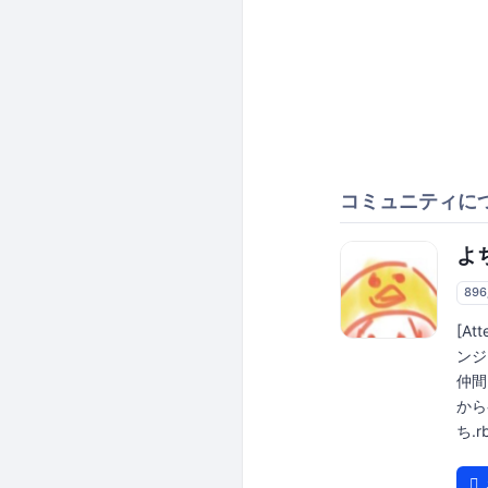
コミュニティに
よち
89
[At
ンジ
仲間
から
ち.