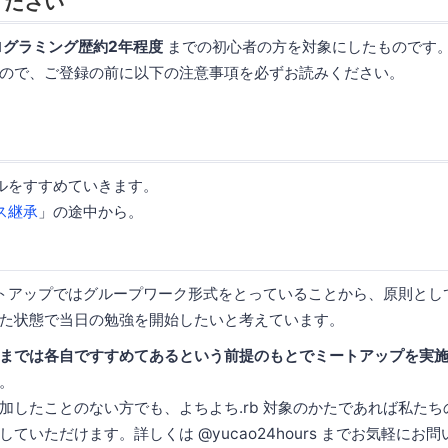
ください
ログラミング歴約2年程度
までの初心者の方を対象にしたものです
ので、ご登録の前に以下の注意事項を必ずお読みください。
リアルをすすめていきます。
ラス継承
」の途中から。
ミートアップではグループワーク形式をとっていることから、原則と
た状態で当日の勉強を開始したいと考えています。
までは各自ですすめてあるという前提のもとでミートアップを実
。
加したことのない方でも、よちよち.rb 対象のかたであれば私たちの
ていただけます。詳しくは @yucao24hours までお気軽にお