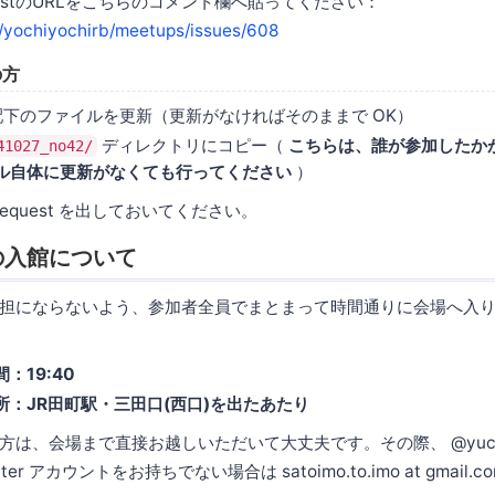
istのURLをこちらのコメント欄へ貼ってください：
m/yochiyochirb/meetups/issues/608
の方
下のファイルを更新（更新がなければそのままで OK）
ディレクトリにコピー（
こちらは、誰が参加したか
41027_no42/
ル自体に更新がなくても行ってください
）
 Request を出しておいてください。
の入館について
担にならないよう、参加者全員でまとまって時間通りに会場へ入
：19:40
所：JR田町駅・三田口(西口)を出たあたり
は、会場まで直接お越しいただいて大丈夫です。その際、 @yucao2
er アカウントをお持ちでない場合は satoimo.to.imo at gmail