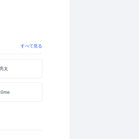
すべて見る
亮太
kt0me