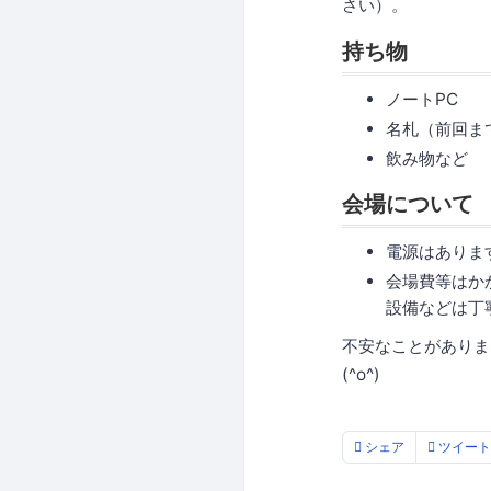
さい）。
持ち物
ノートPC
名札（前回ま
飲み物など
会場について
電源はありま
会場費等はか
設備などは丁
不安なことがありまし
(^o^)
シェア
ツイート