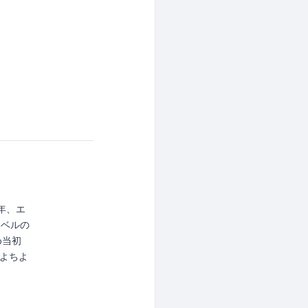
3 年、エ
レベルの
め当初
よちよ